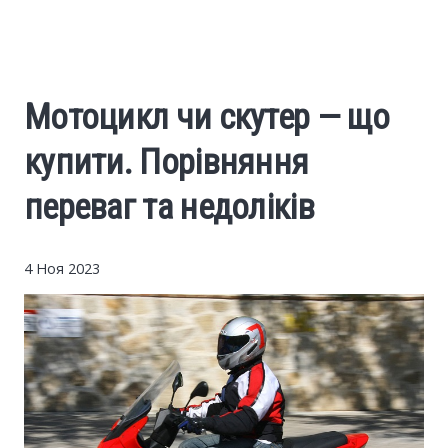
Cars
Economy
Мотоцикл чи скутер — що
Finance
купити. Порівняння
Investments
переваг та недоліків
News
4 Ноя 2023
Politics
Sport
Style