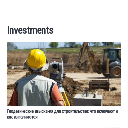
Cars
Economy
Investments
Finance
Investments
News
Politics
Sport
Геодезические изыскания для строительства: что включают и
как выполняются
Style