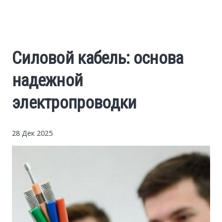
Cars
Economy
Силовой кабель: основа
Finance
надежной
Investments
электропроводки
News
28 Дек 2025
Politics
Sport
Style