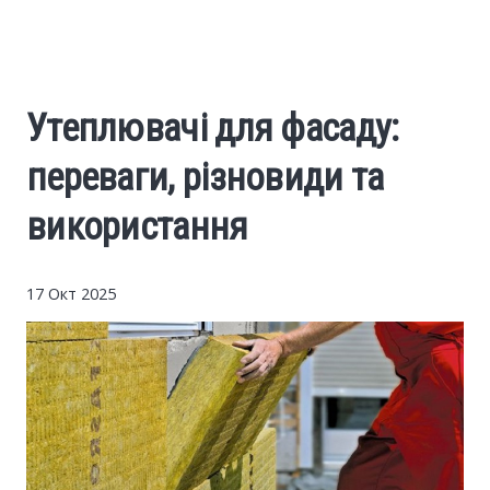
Cars
Economy
Утеплювачі для фасаду:
Finance
переваги, різновиди та
Investments
використання
News
17 Окт 2025
Politics
Sport
Style