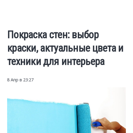
Cars
Economy
Покраска стен: выбор
Finance
краски, актуальные цвета и
Investments
техники для интерьера
News
8 Апр в 23:27
Politics
Sport
Style