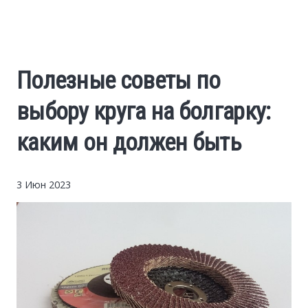
Cars
Economy
Полезные советы по
Finance
выбору круга на болгарку:
Investments
каким он должен быть
News
3 Июн 2023
Politics
Sport
Style