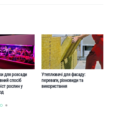
ки для розсади
Утеплювачі для фасаду:
No
вний спосіб
переваги, різновиди та
bu
іст рослин у
використання
од