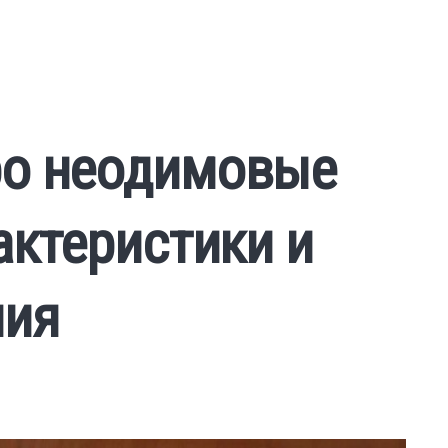
ро неодимовые
актеристики и
ния