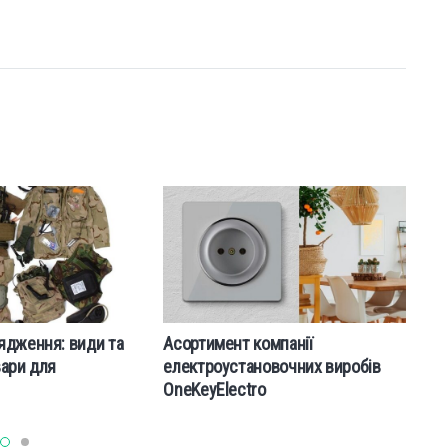
ядження: види та
Асортимент компанії
Ra
вари для
електроустановочних виробів
re
OneKeyElectro
A