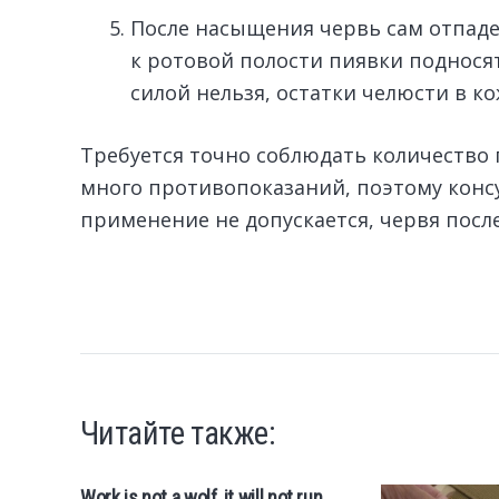
После насыщения червь сам отпаде
к ротовой полости пиявки поднося
силой нельзя, остатки челюсти в к
Требуется точно соблюдать количество 
много противопоказаний, поэтому конс
применение не допускается, червя пос
Читайте также:
Work is not a wolf, it will not run