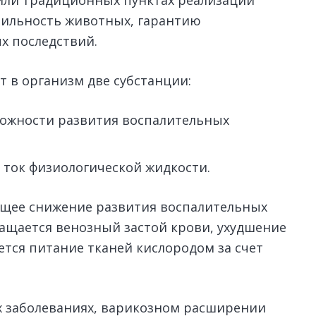
 или традиционных пунктах реализации
ерильность животных, гарантию
х последствий.
ят в организм две субстанции:
ожности развития воспалительных
ток физиологической жидкости.
общее снижение развития воспалительных
ащается венозный застой крови, ухудшение
ется питание тканей кислородом за счет
х заболеваниях, варикозном расширении