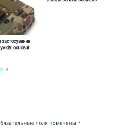
el
а застосування
умків: основні
бязательные поля помечены
*