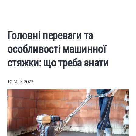
Cars
Economy
Головні переваги та
Finance
особливості машинної
Investments
стяжки: що треба знати
News
10 Май 2023
Politics
Sport
Style