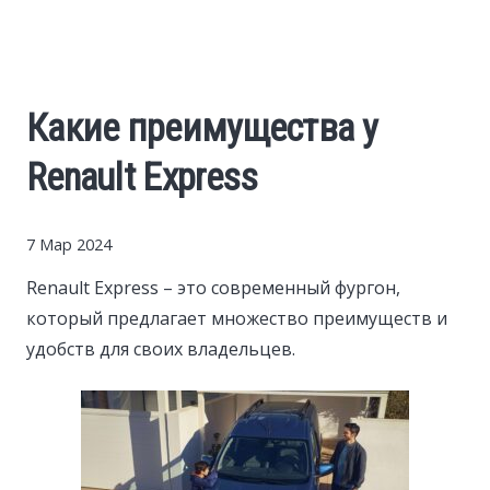
Cars
Economy
Какие преимущества у
Finance
Renault Express
Investments
7 Мар 2024
News
Renault Express – это современный фургон,
который предлагает множество преимуществ и
Politics
удобств для своих владельцев.
Sport
Style