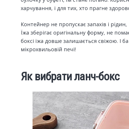
харчування, і для тих, хто прагне здоров
Контейнер не пропускає запахів і рідин,
Їжа зберігає оригінальну форму, не помає
боксі їжа довше залишається свіжою. І б
мікрохвильовій печі!
Як вибрати ланч-бокс