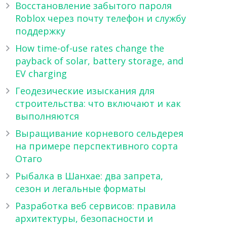
Восстановление забытого пароля
Roblox через почту телефон и службу
поддержку
How time-of-use rates change the
payback of solar, battery storage, and
EV charging
Геодезические изыскания для
строительства: что включают и как
выполняются
Выращивание корневого сельдерея
на примере перспективного сорта
Отаго
Рыбалка в Шанхае: два запрета,
сезон и легальные форматы
Разработка веб сервисов: правила
архитектуры, безопасности и