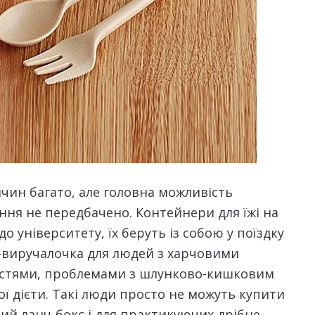
ичин багато, але головна можливість
ння не передбачено. Контейнери для їжі на
до університету, їх беруть із собою у поїздку
а-виручалочка для людей з харчовими
остями, проблемами з шлунково-кишковим
 ​​дієти. Такі люди просто не можуть купити
сний ланч-бокс і для практикуючих дрібне