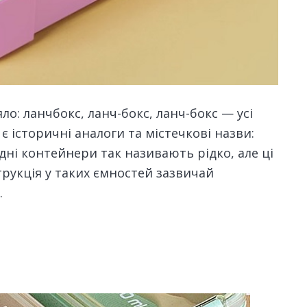
о: ланчбокс, ланч-бокс, ланч-бокс — усі
 є історичні аналоги та містечкові назви:
одні контейнери так називають рідко, але ці
трукція у таких ємностей зазвичай
.