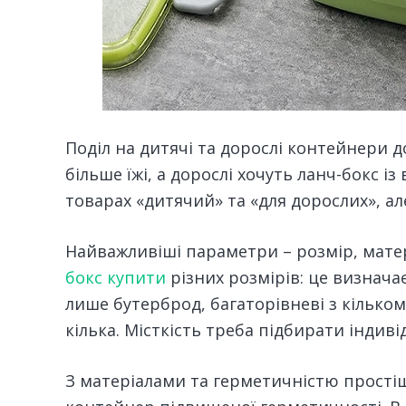
Поділ на дитячі та дорослі контейнери 
більше їжі, а дорослі хочуть ланч-бокс 
товарах «дитячий» та «для дорослих», але
Найважливіші параметри – розмір, матер
бокс купити
різних розмірів: це визначає
лише бутерброд, багаторівневі з кільком
кілька. Місткість треба підбирати індиві
З матеріалами та герметичністю простіш