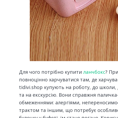
Для чого потрібно купити
ланчбокс
? Пр
повноцінно харчуватися там, де харчува
tidivi.shop купують на роботу, до школи, 
та на екскурсію. Вони справжня паличк
обмеженнями: алергіями, непереносим
трактом та іншим, що потребує особливої
булочку у буфеті, їм стане погано. Кори