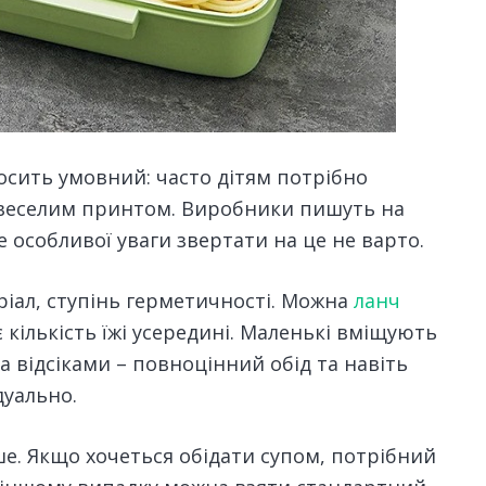
досить умовний: часто дітям потрібно
із веселим принтом. Виробники пишуть на
 особливої ​​уваги звертати на це не варто.
іал, ступінь герметичності. Можна
ланч
 кількість їжі усередині. Маленькі вміщують
а відсіками – повноцінний обід та навіть
дуально.
е. Якщо хочеться обідати супом, потрібний