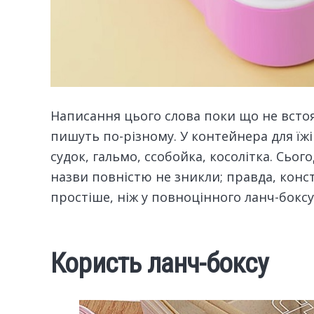
Написання цього слова поки що не встоял
пишуть по-різному.
У контейнера для їжі
судок, гальмо, ссобойка, косолітка. Сьог
назви повністю не зникли; правда, конс
простіше, ніж у повноцінного ланч-боксу
Користь ланч-боксу