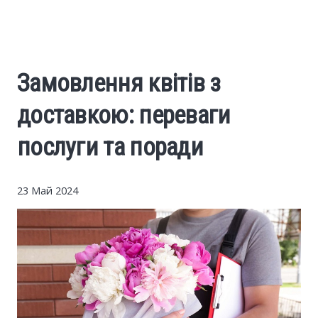
Cars
Economy
Замовлення квітів з
Finance
доставкою: переваги
Investments
послуги та поради
News
23 Май 2024
Politics
Sport
Style