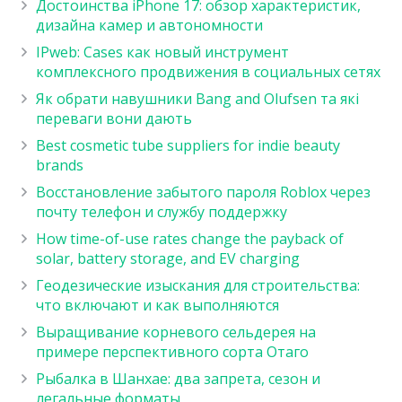
Достоинства iPhone 17: обзор характеристик,
дизайна камер и автономности
IPweb: Cases как новый инструмент
комплексного продвижения в социальных сетях
Як обрати навушники Bang and Olufsen та які
переваги вони дають
Best cosmetic tube suppliers for indie beauty
brands
Восстановление забытого пароля Roblox через
почту телефон и службу поддержку
How time-of-use rates change the payback of
solar, battery storage, and EV charging
Геодезические изыскания для строительства:
что включают и как выполняются
Выращивание корневого сельдерея на
примере перспективного сорта Отаго
Рыбалка в Шанхае: два запрета, сезон и
легальные форматы