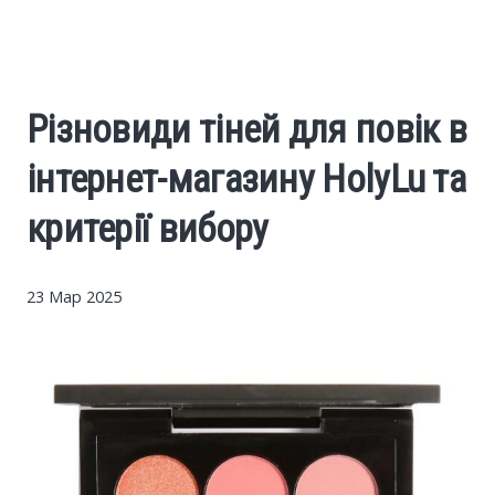
Cars
Economy
Різновиди тіней для повік в
Finance
інтернет-магазину HolyLu та
Investments
критерії вибору
News
23 Мар 2025
Politics
Sport
Style