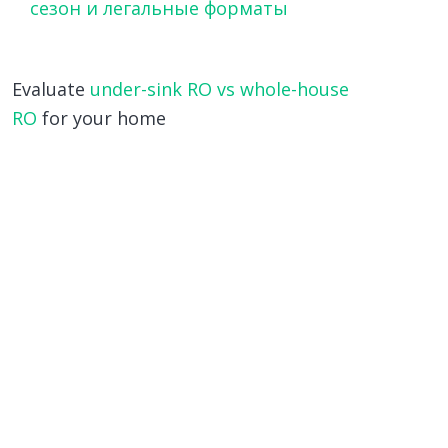
сезон и легальные форматы
Evaluate
under-sink RO vs whole-house
RO
for your home
 insulate the walls of the house
ith foam