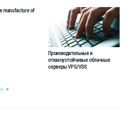
he manufacture of
C
Iz
Производительные и
отказоустойчивые облачные
серверы VPS/VDS