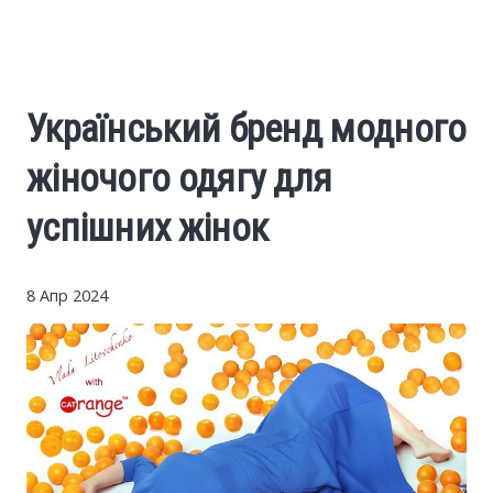
Cars
Economy
Український бренд модного
Finance
жіночого одягу для
Investments
успішних жінок
News
8 Апр 2024
Politics
Sport
Style