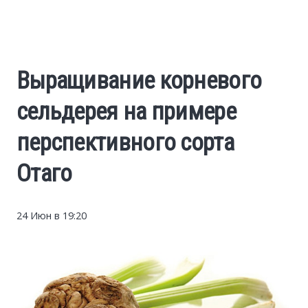
Cars
Economy
Выращивание корневого
Finance
сельдерея на примере
Investments
перспективного сорта
Отаго
News
Politics
24 Июн в 19:20
Sport
Style