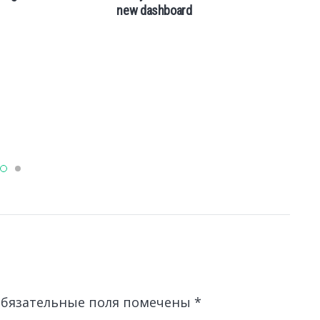
new dashboard
Th
gu
lo
бязательные поля помечены
*