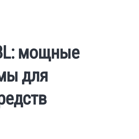
BL: мощные
мы для
редств