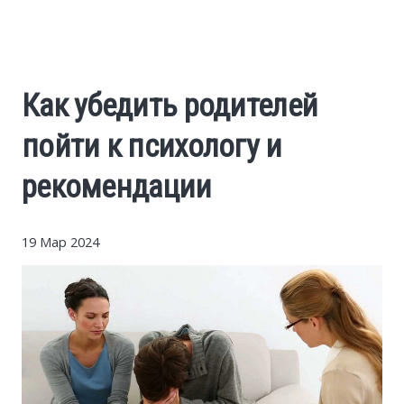
Cars
Economy
Как убедить родителей
Finance
пойти к психологу и
Investments
рекомендации
News
19 Мар 2024
Politics
Sport
Style