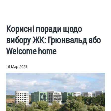
Cars
Economy
Корисні поради щодо
Finance
вибору ЖК: Грюнвальд або
Investments
Welcome home
News
16 Мар 2023
Politics
Sport
Style