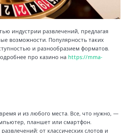
тью индустрии развлечений, предлагая
ные возможности.
Популярность таких
оступностью и разнообразием форматов.
подробнее про казино на
https://mma-
ремя и из любого места. Все, что нужно, —
компьютер, планшет или смартфон.
азвлечений: от классических слотов и