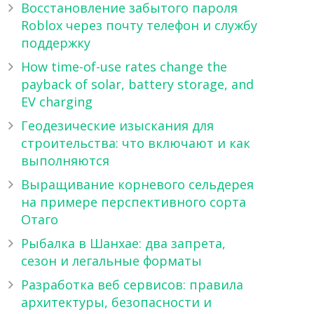
Восстановление забытого пароля
Roblox через почту телефон и службу
поддержку
How time-of-use rates change the
payback of solar, battery storage, and
EV charging
Геодезические изыскания для
строительства: что включают и как
выполняются
Выращивание корневого сельдерея
на примере перспективного сорта
Отаго
Рыбалка в Шанхае: два запрета,
сезон и легальные форматы
Разработка веб сервисов: правила
архитектуры, безопасности и