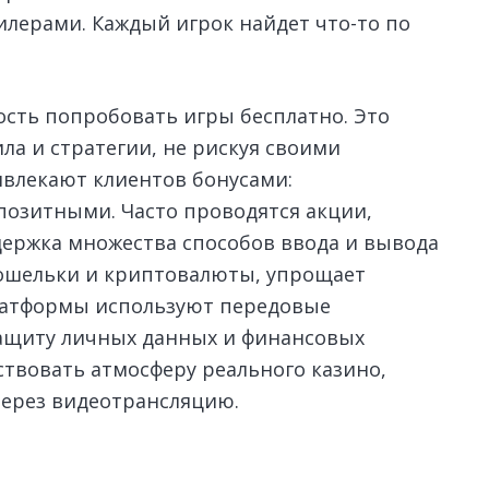
лерами. Каждый игрок найдет что-то по
сть попробовать игры бесплатно. Это
ла и стратегии, не рискуя своими
ивлекают клиентов бонусами:
озитными. Часто проводятся акции,
ержка множества способов ввода и вывода
кошельки и криптовалюты, упрощает
латформы используют передовые
ащиту личных данных и финансовых
твовать атмосферу реального казино,
ерез видеотрансляцию.