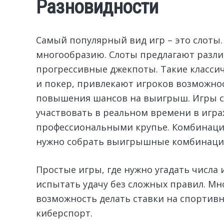
Разновидности
Самый популярный вид игр – это слоты.
многообразию. Слоты предлагают разли
прогрессивные джекпоты. Такие классиче
и покер, привлекают игроков возможно
повышения шансов на выигрыш. Игры с
участвовать в реальном времени в играх,
профессиональными крупье. Комбинация
нужно собрать выигрышные комбинации,
Простые игры, где нужно угадать числа и
испытать удачу без сложных правил. Мн
возможность делать ставки на спортивн
киберспорт.