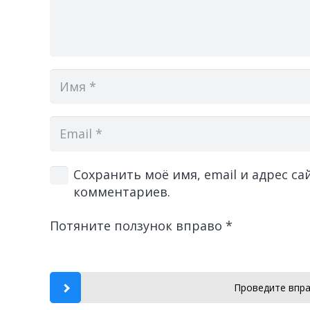
Сохранить моё имя, email и адрес с
комментариев.
Потяните ползунок вправо
*
Проведите впра