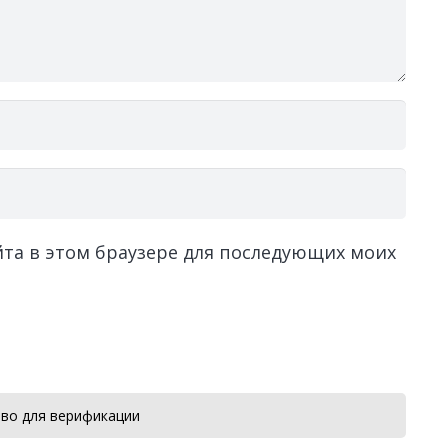
айта в этом браузере для последующих моих
во для верификации