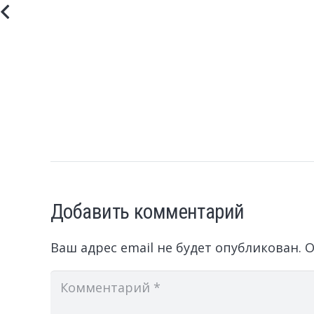
Добавить комментарий
Ваш адрес email не будет опубликован.
О