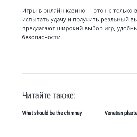
Игры в онлайн-казино — это не только 
испытать удачу и получить реальный 
предлагают широкий выбор игр, удобн
безопасности.
Читайте также:
What should be the chimney
Venetian plaste