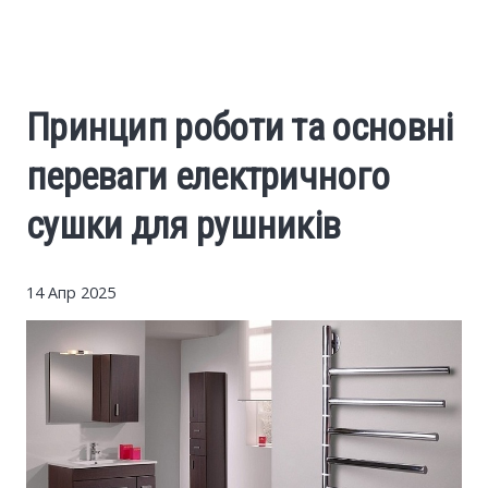
Cars
Economy
Принцип роботи та основні
Finance
переваги електричного
Investments
сушки для рушників
News
14 Апр 2025
Politics
Sport
Style