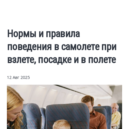
Cars
Economy
Нормы и правила
Finance
поведения в самолете при
Investments
взлете, посадке и в полете
News
12 Авг 2025
Politics
Sport
Style