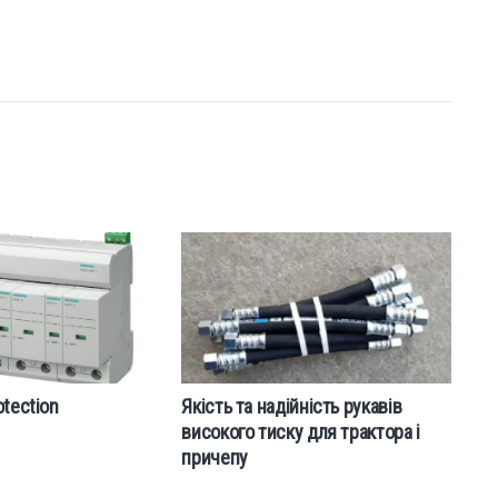
otection
Якість та надійність рукавів
Д
високого тиску для трактора і
п
причепу