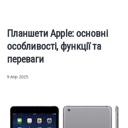
Cars
Economy
Планшети Apple: основні
Finance
особливості, функції та
Investments
переваги
News
9 Апр 2025
Politics
Sport
Style