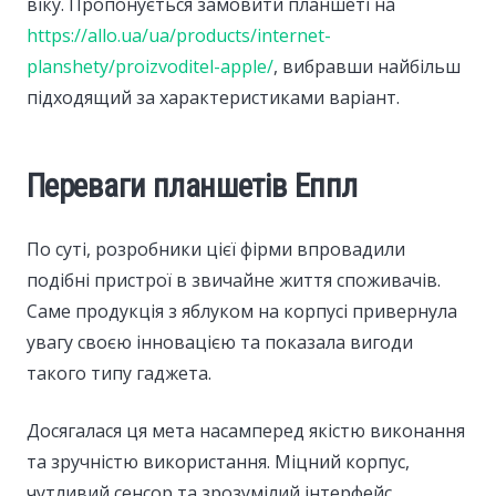
віку. Пропонується замовити планшеті на
https://allo.ua/ua/products/internet-
planshety/proizvoditel-apple/
, вибравши найбільш
підходящий за характеристиками варіант.
Переваги планшетів Еппл
По суті, розробники цієї фірми впровадили
подібні пристрої в звичайне життя споживачів.
Саме продукція з яблуком на корпусі привернула
увагу своєю інновацією та показала вигоди
такого типу гаджета.
Досягалася ця мета насамперед якістю виконання
та зручністю використання. Міцний корпус,
чутливий сенсор та зрозумілий інтерфейс