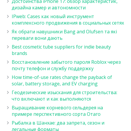
Достоинства iPhone 17: обзор характеристик,
дизайна камер и автономности
IPweb: Cases как новый инструмент
комплексного продвижения в социальных сетях
Як обрати навушники Bang and Olufsen та які
переваги вони дають
Best cosmetic tube suppliers for indie beauty
brands
Восстановление забытого пароля Roblox через
почту телефон и службу поддержку
How time-of-use rates change the payback of
solar, battery storage, and EV charging
Геодезические изыскания для строительства:
что включают и как выполняются
Выращивание корневого сельдерея на
примере перспективного сорта Отаго
Рыбалка в Шанхае: два запрета, сезон и
легальные форматы