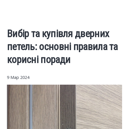
Cars
Economy
Вибір та купівля дверних
Finance
петель: основні правила та
Investments
корисні поради
News
9 Мар 2024
Politics
Sport
Style