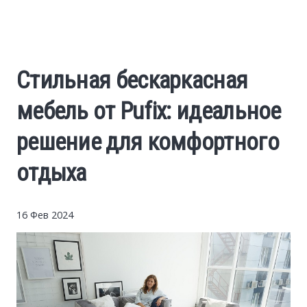
Cars
Economy
Стильная бескаркасная
Finance
мебель от Pufix: идеальное
Investments
решение для комфортного
отдыха
News
Politics
16 Фев 2024
Sport
Style