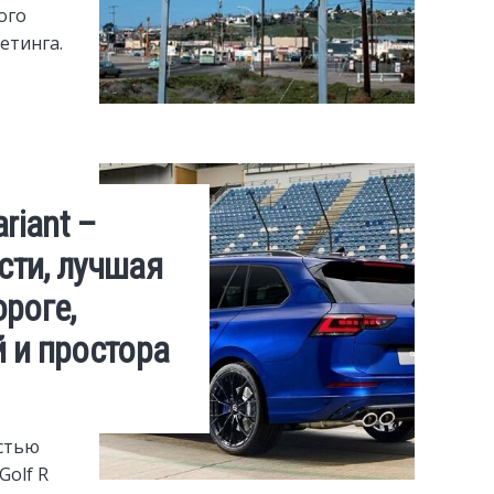
ого
етинга.
riant –
ти, лучшая
роге,
 и простора
стью
Golf R