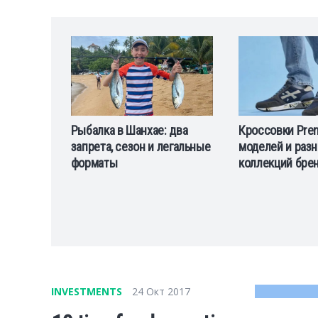
tes
Рыбалка в Шанхае: два
Кроссовки Prem
of solar,
запрета, сезон и легальные
моделей и раз
d EV
форматы
коллекций бре
INVESTMENTS
24 Окт 2017