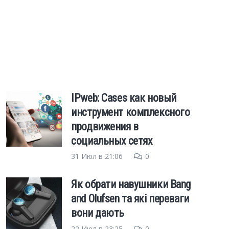
IPweb: Cases как новый
инструмент комплексного
продвижения в
социальных сетях
31 Июл в 21:06
0
Як обрати навушники Bang
and Olufsen та які переваги
вони дають
22 Июл в 23:25
0