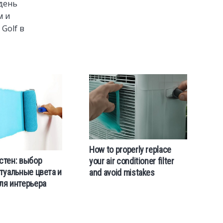
 день
м и
Golf в
How to properly replace
стен: выбор
your air conditioner filter
ктуальные цвета и
and avoid mistakes
ля интерьера