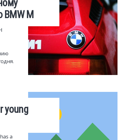
ному
ю BMW M
H
нию
годня.
or young
 has a