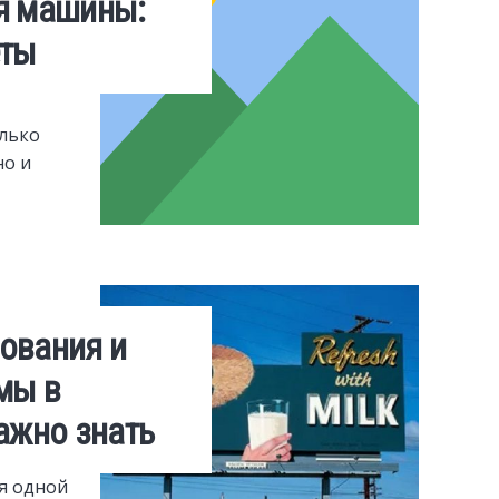
я машины:
еты
олько
но и
ования и
мы в
ажно знать
я одной