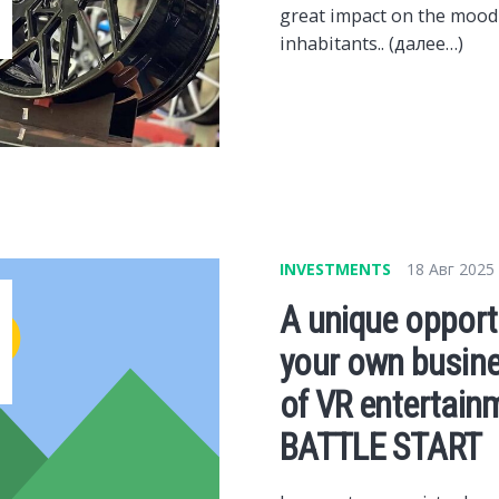
great impact on the mood 
inhabitants.. (далее…)
INVESTMENTS
18 Авг 2025
A unique opportu
your own busines
of VR entertain
BATTLE START