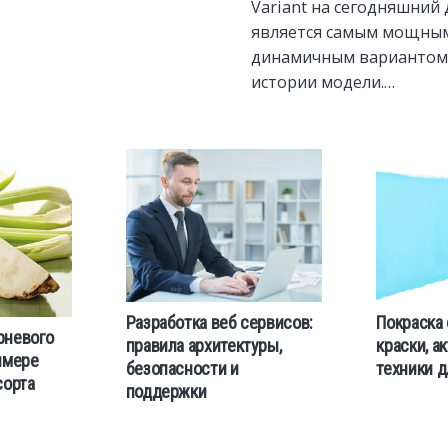
Variant на сегодняшний
является самым мощны
динамичным вариантом 
истории модели.…
Разработка веб сервисов:
Покраска 
рневого
правила архитектуры,
краски, а
имере
безопасности и
техники д
сорта
поддержки