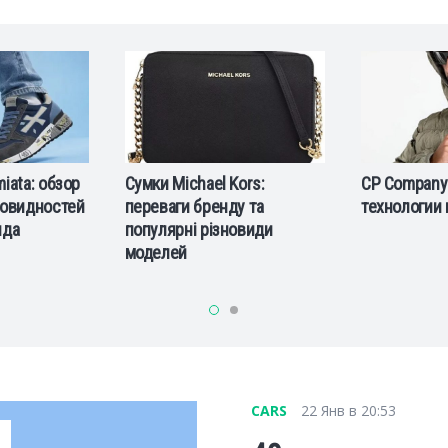
iata: обзор
Сумки Michael Kors:
CP Company:
новидностей
переваги бренду та
технологии 
нда
популярні різновиди
моделей
CARS
22 Янв в 20:53