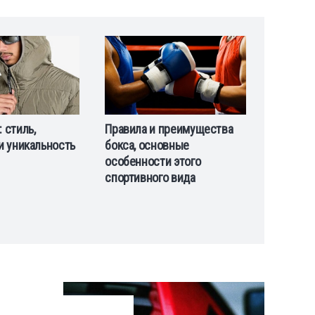
Рекупера
 стиль,
Правила и преимущества
совреме
и уникальность
бокса, основные
вентиля
особенности этого
спортивного вида