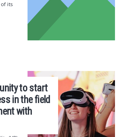
of its
nity to start
s in the field
ment with