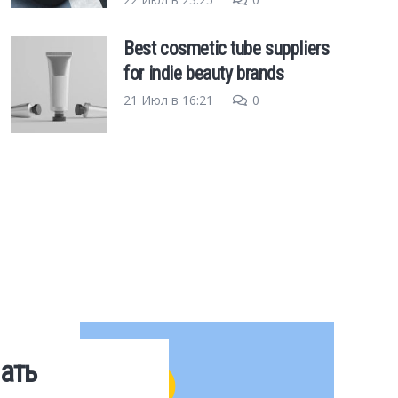
Best cosmetic tube suppliers
for indie beauty brands
21 Июл в 16:21
0
ать