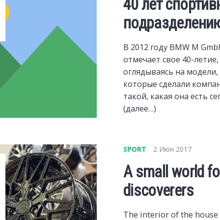
40 лет спортив
подразделени
В 2012 году BMW M Gmb
отмечает свое 40-летие,
оглядываясь на модели,
которые сделали компа
такой, какая она есть се
(далее…)
SPORT
2 Июн 2017
A small world f
discoverers
The interior of the house