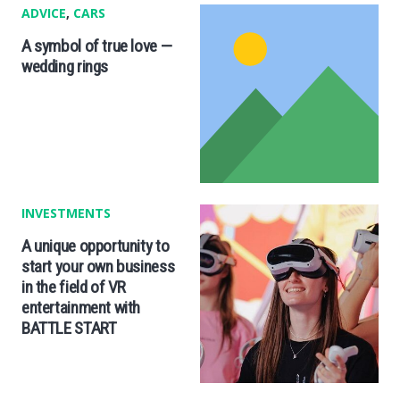
ADVICE
,
CARS
A symbol of true love —
wedding rings
INVESTMENTS
A unique opportunity to
start your own business
in the field of VR
entertainment with
BATTLE START