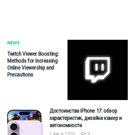
Cars
Economy
Finance
NEWS
Twitch Viewer Boosting:
Investments
Methods for Increasing
Online Viewership and
Precautions
News
Politics
Достоинства iPhone 17: обзор
Sport
характеристик, дизайна камер и
автономности
Style
1 Авг в 17:01
0