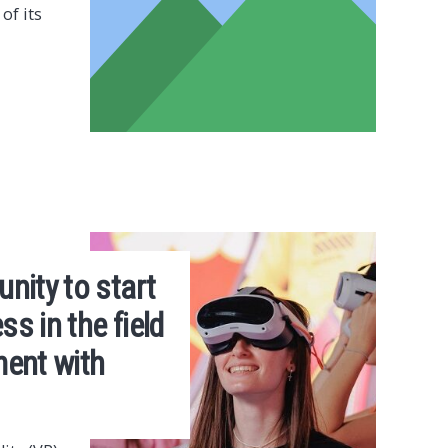
of its
nity to start
s in the field
ment with