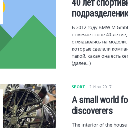
40 лет спортив
подразделени
В 2012 году BMW M Gmb
отмечает свое 40-летие,
оглядываясь на модели,
которые сделали компа
такой, какая она есть се
(далее…)
SPORT
2 Июн 2017
A small world f
discoverers
The interior of the house