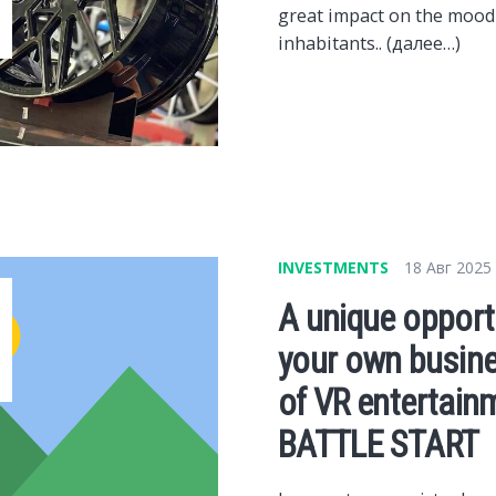
great impact on the mood 
inhabitants.. (далее…)
INVESTMENTS
18 Авг 2025
A unique opportu
your own busines
of VR entertain
BATTLE START