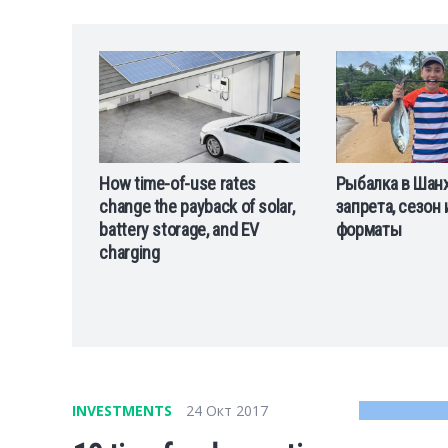
tes
Рыбалка в Шанхае: два
Кроссовки Prem
of solar,
запрета, сезон и легальные
моделей и раз
d EV
форматы
коллекций бре
INVESTMENTS
24 Окт 2017