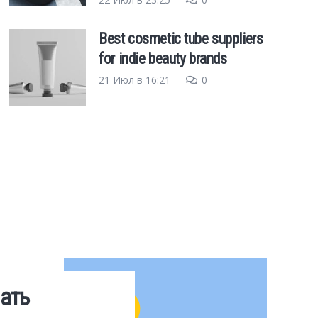
Best cosmetic tube suppliers
for indie beauty brands
21 Июл в 16:21
0
ать