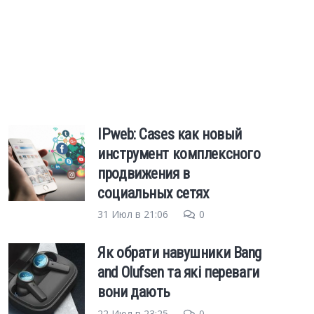
IPweb: Cases как новый
инструмент комплексного
продвижения в
социальных сетях
31 Июл в 21:06
0
Як обрати навушники Bang
and Olufsen та які переваги
вони дають
22 Июл в 23:25
0