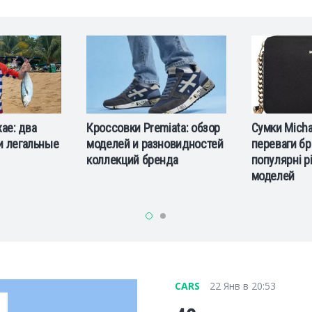
iata: обзор
Сумки Michael Kors:
CP Company:
новидностей
переваги бренду та
технологии 
нда
популярні різновиди
моделей
CARS
22 Янв в 20:53