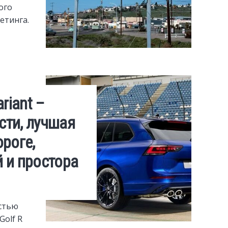
ого
етинга.
riant –
ти, лучшая
роге,
 и простора
стью
Golf R