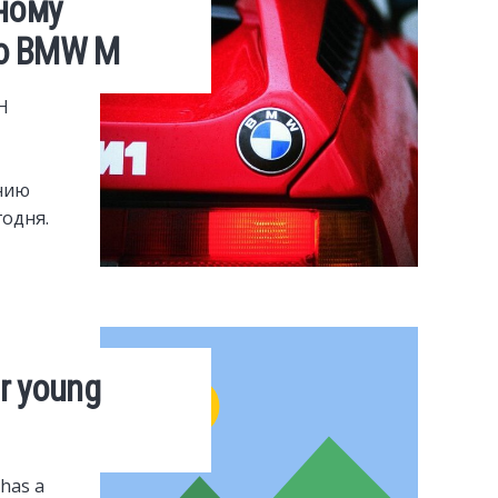
ному
ю BMW M
H
нию
годня.
or young
 has a