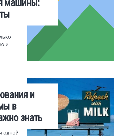
я машины:
еты
олько
но и
ования и
мы в
ажно знать
я одной