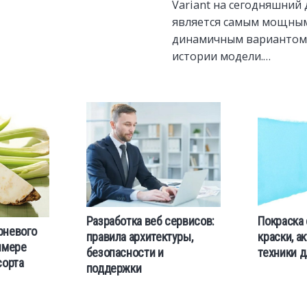
Variant на сегодняшний
является самым мощны
динамичным вариантом 
истории модели.…
Разработка веб сервисов:
Покраска 
рневого
правила архитектуры,
краски, а
имере
безопасности и
техники д
сорта
поддержки