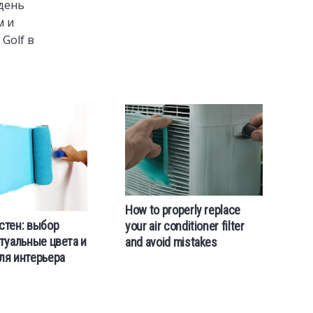
 день
м и
Golf в
How to properly replace
стен: выбор
your air conditioner filter
ктуальные цвета и
and avoid mistakes
ля интерьера