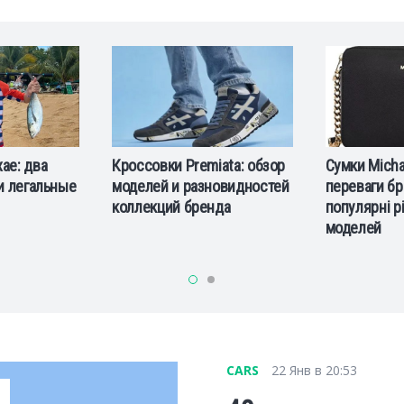
iata: обзор
Сумки Michael Kors:
CP Company:
новидностей
переваги бренду та
технологии 
нда
популярні різновиди
моделей
CARS
22 Янв в 20:53