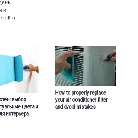
 день
м и
Golf в
How to properly replace
стен: выбор
your air conditioner filter
ктуальные цвета и
and avoid mistakes
ля интерьера