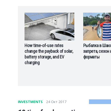
tes
Рыбалка в Шанхае: два
Кроссовки Prem
of solar,
запрета, сезон и легальные
моделей и раз
d EV
форматы
коллекций бре
INVESTMENTS
24 Окт 2017