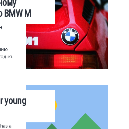
ному
ю BMW M
H
нию
годня.
or young
 has a