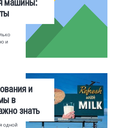
я машины:
еты
олько
но и
ования и
мы в
ажно знать
я одной