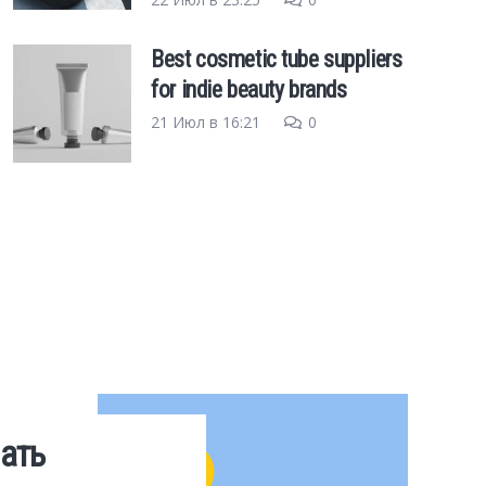
Best cosmetic tube suppliers
for indie beauty brands
21 Июл в 16:21
0
ать