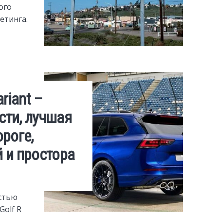
ого
етинга.
riant –
ти, лучшая
роге,
 и простора
стью
Golf R