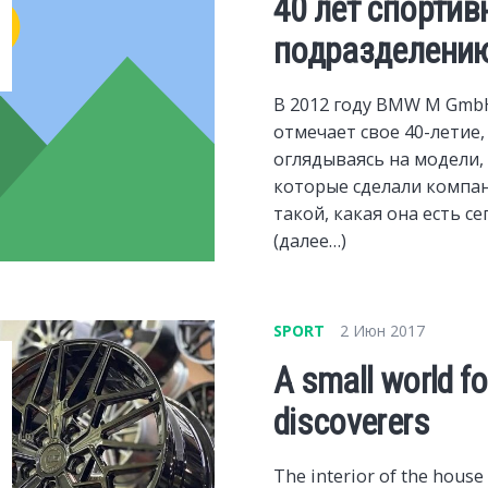
40 лет спортив
подразделени
В 2012 году BMW M Gmb
отмечает свое 40-летие,
оглядываясь на модели,
которые сделали компа
такой, какая она есть се
(далее…)
SPORT
2 Июн 2017
A small world f
discoverers
The interior of the house