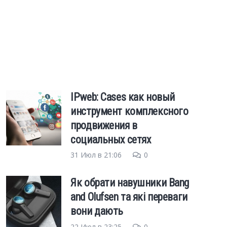
IPweb: Cases как новый
инструмент комплексного
продвижения в
социальных сетях
31 Июл в 21:06
0
Як обрати навушники Bang
and Olufsen та які переваги
вони дають
22 Июл в 23:25
0