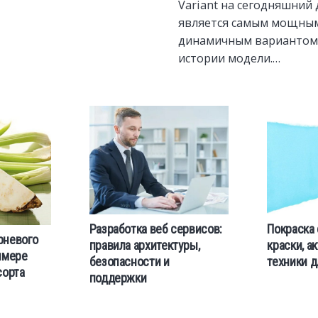
Variant на сегодняшний
является самым мощны
динамичным вариантом 
истории модели.…
Разработка веб сервисов:
Покраска 
рневого
правила архитектуры,
краски, а
имере
безопасности и
техники д
сорта
поддержки