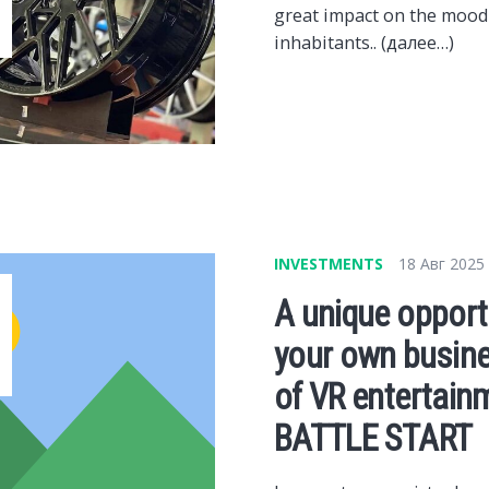
great impact on the mood 
inhabitants.. (далее…)
INVESTMENTS
18 Авг 2025
A unique opportu
your own busines
of VR entertain
BATTLE START