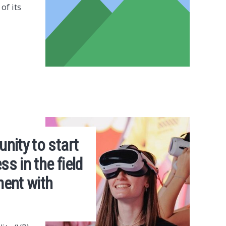
of its
nity to start
s in the field
ment with