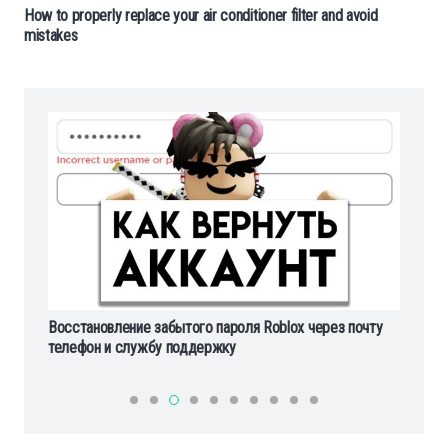
How to properly replace your air conditioner filter and avoid
mistakes
Восстановление забытого пароля Roblox через почту
Ho
телефон и службу поддержку
ba