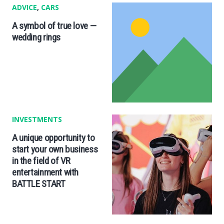
ADVICE
,
CARS
A symbol of true love —
wedding rings
INVESTMENTS
A unique opportunity to
start your own business
in the field of VR
entertainment with
BATTLE START