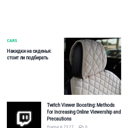
Cars
Economy
Finance
CARS
Накидки на сиденья:
Investments
стоит ли подбирать
News
Politics
Twitch Viewer Boosting: Methods
Sport
for Increasing Online Viewership and
Precautions
Style
Вчера в 23:27
0